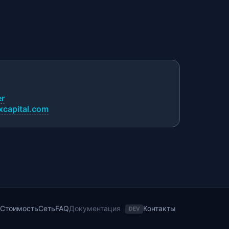
er
capital.com
Стоимость
Сеть
FAQ
Документация
Контакты
DEV