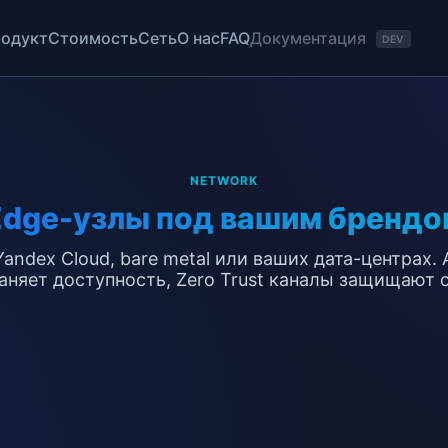
Документация
одукт
Стоимость
Сеть
О нас
FAQ
DEV
NETWORK
Edge-узлы под вашим брендо
andex Cloud, bare metal или ваших дата-центрах. 
аняет доступность, Zero Trust каналы защищают or