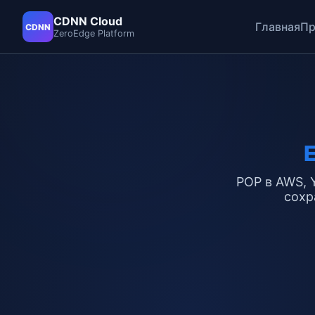
CDNN Cloud
Главная
Пр
CDNN
ZeroEdge Platform
POP в AWS, Y
сохр