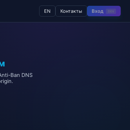
Вход
EN
Контакты
DEV
м
Anti-Ban DNS
igin.