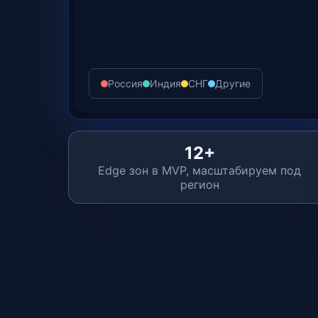
Россия
Индия
СНГ
Другие
12+
Edge зон в MVP, масштабируем под
регион